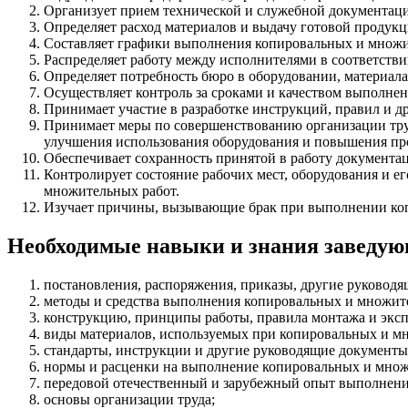
Организует прием технической и служебной документаци
Определяет расход материалов и выдачу готовой продукц
Составляет графики выполнения копировальных и множи
Распределяет работу между исполнителями в соответстви
Определяет потребность бюро в оборудовании, материалах
Осуществляет контроль за сроками и качеством выполнен
Принимает участие в разработке инструкций, правил и 
Принимает меры по совершенствованию организации труд
улучшения использования оборудования и повышения про
Обеспечивает сохранность принятой в работу документа
Контролирует состояние рабочих мест, оборудования и 
множительных работ.
Изучает причины, вызывающие брак при выполнении коп
Необходимые навыки и знания заведу
постановления, распоряжения, приказы, другие руково
методы и средства выполнения копировальных и множит
конструкцию, принципы работы, правила монтажа и экс
виды материалов, используемых при копировальных и мн
стандарты, инструкции и другие руководящие документ
нормы и расценки на выполнение копировальных и множ
передовой отечественный и зарубежный опыт выполнени
основы организации труда;