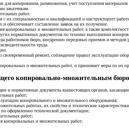
и для копирования, размножения, учет поступления материалов 
ии заказчикам.
тельных работ.
и с их специальностью и квалификацией и инструктирует работ
 и обеспечивает составление заявок на их получение.
ия копировальных и множительных работ, а также комплектност
других нормативных документов по технике выполнения копиро
а работников бюро, внедрению передовых приемов и методов ра
изводительности труда.
ции.
его своевременный ремонт, соблюдение правил эксплуатации об
ировальных и множительных работ, и принимает меры по их п
ющего копировально-множительным бюр
дящие и нормативные документы вышестоящих органов, касающи
ельных работ;
плуатации копировального и множительного оборудования;
ожительных работах, их свойства и технические характеристики
ы по оформлению технической документации;
ительных работ;
я копировальных и множительных работ;