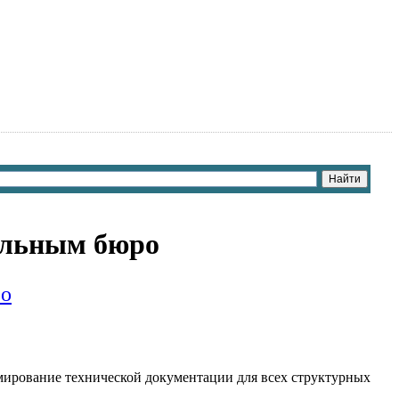
ельным бюро
ро
мирование технической документации для всех структурных