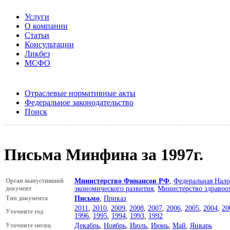
Услуги
О компании
Статьи
Консультации
Ликбез
МСФО
Отраслевые нормативные акты
Федеральное законодательство
Поиск
Письма Минфина за 1997г.
Орган выпустивший
Министерство Финансов РФ
,
Федеральная Нало
документ
экономического развития
,
Министерство здравоо
Тип документа
Письмо
,
Приказ
2011
,
2010
,
2009
,
2008
,
2007
,
2006
,
2005
,
2004
,
20
Уточните год
1996
,
1995
,
1994
,
1993
,
1992
Уточните месяц
Декабрь
,
Ноябрь
,
Июль
,
Июнь
,
Май
,
Январь