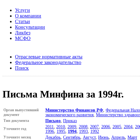
Услуги
О компании
Статьи
Консультации
Ликбез
МСФО
Отраслевые нормативные акты
Федеральное законодательство
Поиск
Письма Минфина за 1994г.
Орган выпустивший
Министерство Финансов РФ
,
Федеральная Нало
документ
экономического развития
,
Министерство здравоо
Тип документа
Письмо
,
Приказ
2011
,
2010
,
2009
,
2008
,
2007
,
2006
,
2005
,
2004
,
20
Уточните год
1996
,
1995
,
1994
,
1993
,
1992
Уточните месяц
Декабрь
,
Сентябрь
,
Август
,
Июнь
,
Апрель
,
Март