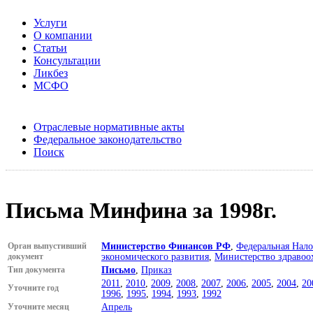
Услуги
О компании
Статьи
Консультации
Ликбез
МСФО
Отраслевые нормативные акты
Федеральное законодательство
Поиск
Письма Минфина за 1998г.
Орган выпустивший
Министерство Финансов РФ
,
Федеральная Нало
документ
экономического развития
,
Министерство здравоо
Тип документа
Письмо
,
Приказ
2011
,
2010
,
2009
,
2008
,
2007
,
2006
,
2005
,
2004
,
20
Уточните год
1996
,
1995
,
1994
,
1993
,
1992
Уточните месяц
Апрель