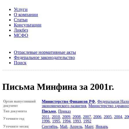
Услуги
О компании
Статьи
Консультации
Ликбез
МСФО
Отраслевые нормативные акты
Федеральное законодательство
Поиск
Письма Минфина за 2001г.
Орган выпустивший
Министерство Финансов РФ
,
Федеральная Нало
документ
экономического развития
,
Министерство здравоо
Тип документа
Письмо
,
Приказ
2011
,
2010
,
2009
,
2008
,
2007
,
2006
,
2005
,
2004
,
20
Уточните год
1996
,
1995
,
1994
,
1993
,
1992
Уточните месяц
Сентябрь
,
Май
,
Апрель
,
Март
,
Январь