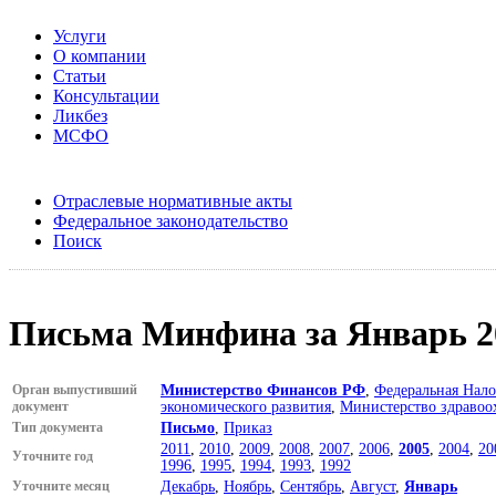
Услуги
О компании
Статьи
Консультации
Ликбез
МСФО
Отраслевые нормативные акты
Федеральное законодательство
Поиск
Письма Минфина за Январь 20
Орган выпустивший
Министерство Финансов РФ
,
Федеральная Нало
документ
экономического развития
,
Министерство здравоо
Тип документа
Письмо
,
Приказ
2011
,
2010
,
2009
,
2008
,
2007
,
2006
,
2005
,
2004
,
20
Уточните год
1996
,
1995
,
1994
,
1993
,
1992
Уточните месяц
Декабрь
,
Ноябрь
,
Сентябрь
,
Август
,
Январь