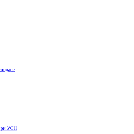
снодаре
 при УСН