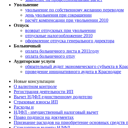
Увольнение
увольнение по собственному желанию переводом
день увольнения при сокращении
расчёт компенсации при увольнении 2010
Отпуск
возврат отпускных при увольнении
отпускные налогообложение 2010
оформление отпуска генерального директора
Больничный
оплата больничного листа в 2011году
оплата больничного отцу
Аудиторские услуги
обязательный аудит экономического субъекта в Кра
проведение инициативного аудита в Краснодаре
Новые консультации
О валютном контроле
Регистрация деятельности ИП
Вычет НДФЛ единственному родителю
Страховые взносы ИП
Расходы н
НДФЛ - имущественный налоговый вычет
Право подписи на документах
Признание расходов на приобретение основных средств
Стандартные вычеты НДФЛ