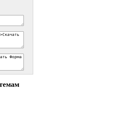
 темам