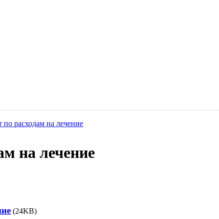
т по расходам на лечение
ам на лечение
ние
(24KB)