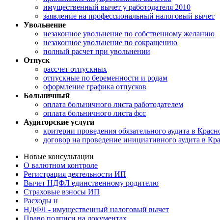
имущественный вычет у работодателя 2010
заявление на профессиональный налоговый вычет
Увольнение
незаконное увольнение по собственному желанию
незаконное увольнение по сокращению
полный расчет при увольнении
Отпуск
рассчет отпускных
отпускные по беременности и родам
оформление графика отпусков
Больничный
оплата больничного листа работодателем
оплата больничного листа фсс
Аудиторские услуги
критерии проведения обязательного аудита в Красн
договор на проведение инициативного аудита в Кр
Новые консультации
О валютном контроле
Регистрация деятельности ИП
Вычет НДФЛ единственному родителю
Страховые взносы ИП
Расходы н
НДФЛ - имущественный налоговый вычет
Право подписи на документах