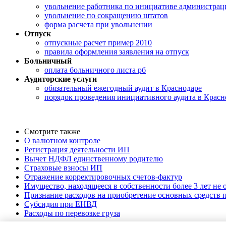
увольнение работника по инициативе администрац
увольнение по сокращению штатов
форма расчета при увольнении
Отпуск
отпускные расчет пример 2010
правила оформления заявления на отпуск
Больничный
оплата больничного листа рб
Аудиторские услуги
обязательный ежегодный аудит в Краснодаре
порядок проведения инициативного аудита в Красн
Смотрите также
О валютном контроле
Регистрация деятельности ИП
Вычет НДФЛ единственному родителю
Страховые взносы ИП
Отражение корректировочных счетов-фактур
Имущество, находящееся в собственности более 3 лет не
Признание расходов на приобретение основных средств
Субсидия при ЕНВД
Расходы по перевозке груза