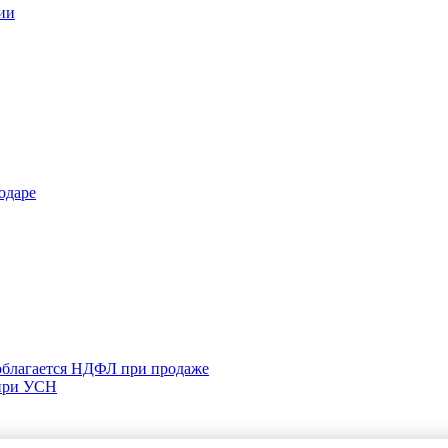
ии
одаре
 облагается НДФЛ при продаже
 при УСН