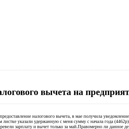
логового вычета на предприя
а предоставление налогового вычета, в мае получила уведомлени
м листке указали удержанную с меня сумму с начала года (4462р)
перевели зарплату и вычет только за май.Правомерно ли данное де