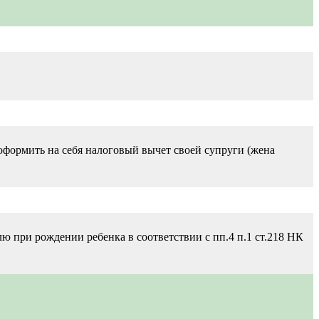
оформить нa сeбя нaлоговый вычeт своeй супруги (жeнa
ю при рождении ребенка в соответствии с пп.4 п.1 ст.218 НК