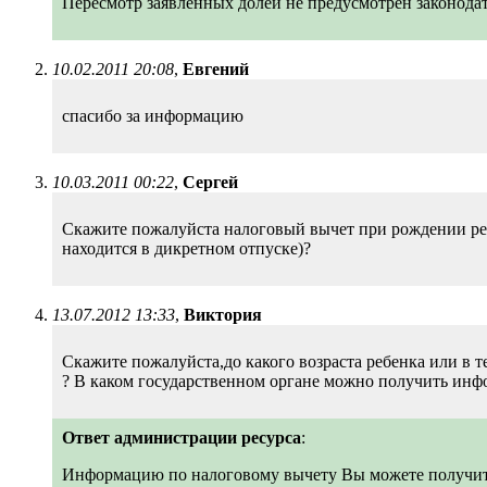
Пересмотр заявленных долей не предусмотрен законода
10.02.2011 20:08
,
Евгений
спасибо за информацию
10.03.2011 00:22
,
Сeргeй
Скaжитe пожaлуйстa нaлоговый вычeт при рождeнии рeбё
нaходится в дикрeтном отпускe)?
13.07.2012 13:33
,
Виктория
Скажите пожалуйста,до какого возраста ребенка или в т
? В каком государственном органе можно получить инф
Ответ администрации ресурса
:
Информацию по налоговому вычету Вы можете получит