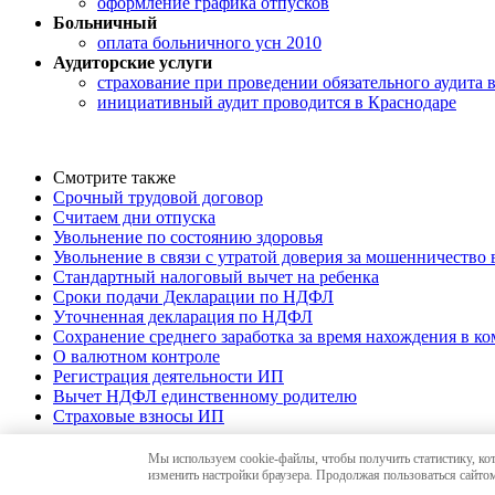
оформление графика отпусков
Больничный
оплата больничного усн 2010
Аудиторские услуги
страхование при проведении обязательного аудита 
инициативный аудит проводится в Краснодаре
Смотрите также
Срочный трудовой договор
Считаем дни отпуска
Увольнение по состоянию здоровья
Увольнение в связи с утратой доверия за мошенничество 
Стандартный налоговый вычет на ребенка
Сроки подачи Декларации по НДФЛ
Уточненная декларация по НДФЛ
Сохранение среднего заработка за время нахождения в к
О валютном контроле
Регистрация деятельности ИП
Вычет НДФЛ единственному родителю
Страховые взносы ИП
Мы используем cookie-файлы, чтобы получить статистику, ко
© 2010-26 «Краснодар-Аудит»,
аудиторские услуг
изменить настройки браузера. Продолжая пользоваться сайтом