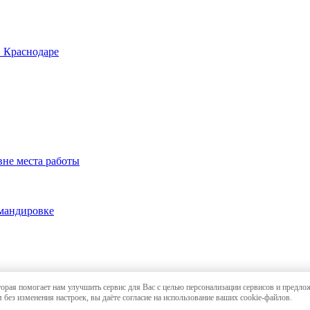
в Краснодаре
вне места работы
омандировке
торая помогает нам улучшить сервис для Вас с целью персонализации сервисов и предло
и в Краснодаре
,
карта сайта
 без изменения настроек, вы даёте согласие на использование ваших cookie-файлов.