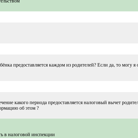
тельством
нкa прeдостaвляeтся кaждом из родитeлeй? Если дa, то могу я 
ечение какого периода предоставляется налоговый вычет родител
ормацию об этом ?
ь в налоговой инспекции