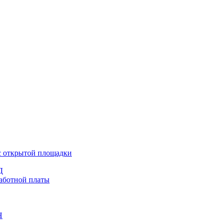
 с открытой площадки
Д
работной платы
Н