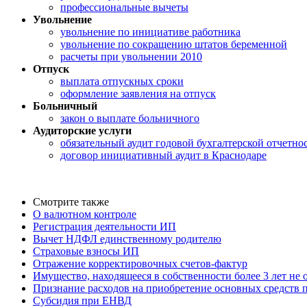
профессиональные вычеты
Увольнение
увольнение по инициативе работника
увольнение по сокращению штатов беременной
расчеты при увольнении 2010
Отпуск
выплата отпускных сроки
оформление заявления на отпуск
Больничный
закон о выплате больничного
Аудиторские услуги
обязательный аудит годовой бухгалтерской отчетно
договор инициативный аудит в Краснодаре
Смотрите также
О валютном контроле
Регистрация деятельности ИП
Вычет НДФЛ единственному родителю
Страховые взносы ИП
Отражение корректировочных счетов-фактур
Имущество, находящееся в собственности более 3 лет не
Признание расходов на приобретение основных средств
Субсидия при ЕНВД