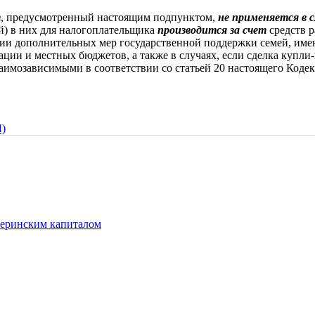
т
, предусмотренный настоящим подпунктом,
не применяется в с
й) в них для налогоплательщика
производится за счет
средств р
ции дополнительных мер государственной поддержки семей, имею
ции и местных бюджетов, а также в случаях, если сделка купли
имозависимыми в соответствии со статьей 20 настоящего Кодек
)
еринским капиталом