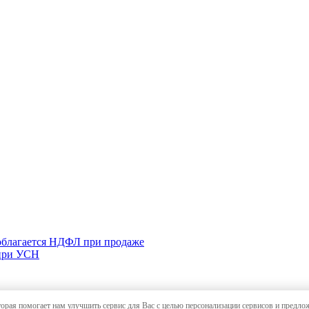
 облагается НДФЛ при продаже
 при УСН
торая помогает нам улучшить сервис для Вас с целью персонализации сервисов и предло