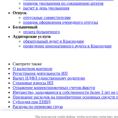
порядок увольнения по сокращению штатов
расчет в день увольнения
Отпуск
отпускные совместителям
порядок оформления очередного отпуска
Больничный
оплата больничного
Аудиторские услуги
обязательный аудит в Краснодаре
проведение инициативного аудита в Краснодаре
Смотрите также
О валютном контроле
Регистрация деятельности ИП
Вычет НДФЛ единственному родителю
Страховые взносы ИП
Отражение корректировочных счетов-фактур
Имущество, находящееся в собственности более 3 лет не
Признание расходов на приобретение основных средств
Субсидия при ЕНВД
Расходы по перевозке груза
Мы используем cookie-файлы, чтобы получить статистику, ко