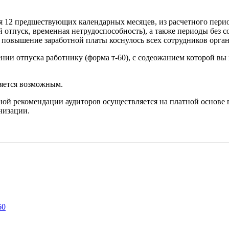
я 12 предшествующих календарных месяцев, из расчетного перио
отпуск, временная нетрудоспособность), а также периоды без с
и повышение заработной платы коснулось всех сотрудников орган
ении отпуска работнику (форма т-60), с содеожанием которой вы
яется возможным.
ной рекомендации аудиторов осуществляется на платной основе
низации.
60