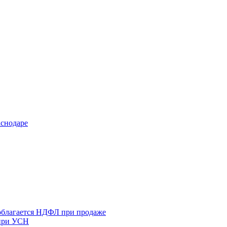
аснодаре
 облагается НДФЛ при продаже
 при УСН