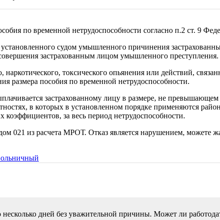
собия по временной нетрудоспособности согласно п.2 ст. 9 Фед
е установленного судом умышленного причинения застрахованн
 совершения застрахованным лицом умышленного преступления.
 наркотического, токсического опьянения или действий, связанны
ия размера пособия по временной нетрудоспособности.
ыплачивается застрахованному лицу в размере, не превышающем
стностях, в которых в установленном порядке применяются район
 коэффициентов, за весь период нетрудоспособности.
дом 021 из расчета МРОТ. Отказ является нарушением, можете ж
Больничный
о несколько дней без уважительной причины. Может ли работода