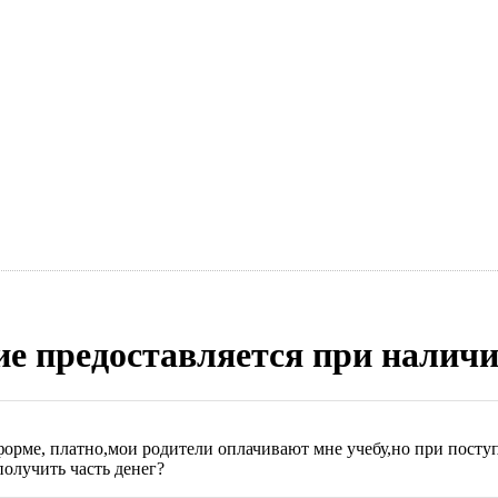
е предоставляется при налич
форме, платно,мои родители оплачивают мне учебу,но при поступ
получить часть денег?