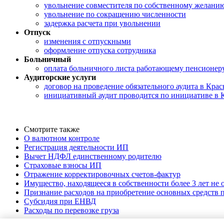
увольнение совместителя по собственному желани
увольнение по сокращению численности
задержка расчета при увольнении
Отпуск
изменения с отпускными
оформление отпуска сотрудника
Больничный
оплата больничного листа работающему пенсионер
Аудиторские услуги
договор на проведение обязательного аудита в Крас
инициативный аудит проводится по инициативе в 
Смотрите также
О валютном контроле
Регистрация деятельности ИП
Вычет НДФЛ единственному родителю
Страховые взносы ИП
Отражение корректировочных счетов-фактур
Имущество, находящееся в собственности более 3 лет не
Признание расходов на приобретение основных средств
Субсидия при ЕНВД
Расходы по перевозке груза