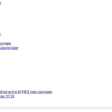
ю
у
нодаре
Краснодаре
 облагается НДФЛ при продаже
 при УСН