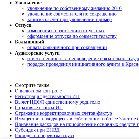
Увольнение
увольнение по собственному желанию 2010
увольнение совместителя по сокращению
записка расчет при увольнении пример
Отпуск
изменения в начислении отпускных
оформление отпуска по совместительству
Больничный
оплата больничного при сокращении
Аудиторские услуги
ответственность за непроведение обязательного ауд
порядок проведения инициативного аудита в Красн
Смотрите также
О валютном контроле
Регистрация деятельности ИП
Вычет НДФЛ единственному родителю
Страховые взносы ИП
Отражение корректировочных счетов-фактур
Имущество, находящееся в собственности более 3 лет не
Признание расходов на приобретение основных средств
Субсидия при ЕНВД
Расходы по перевозке груза