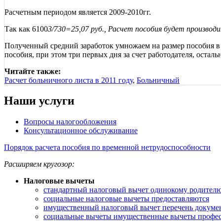
Расчетным периодом является 2009-2010гг.
Так как 6100
3/730=25,07 руб., Расчет пособия будет производи
Полученный средний заработок умножаем на размер пособия в зав
пособия, при этом три первых дня за счет работодателя, оста
Читайте также:
Расчет больничного листа в 2011 году
,
Больничный
Наши услуги
Вопросы налогообложения
Консультационное обслуживание
Порядок расчета пособия по временной нетрудоспособности
Расширяем кругозор:
Налоговые вычеты
стандартный налоговый вычет одинокому родител
социальные налоговые вычеты предоставляются
имущественный налоговый вычет перечень докуме
социальные вычеты имущественные вычеты профе