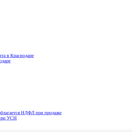
ита в Краснодаре
одаре
 облагается НДФЛ при продаже
 при УСН