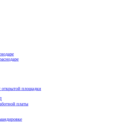
снодаре
раснодаре
 с открытой площадки
Д
работной платы
омандировке