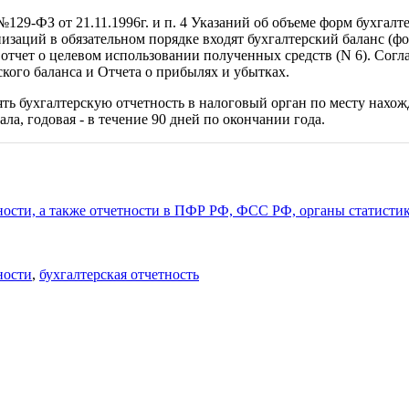
 №129-ФЗ от 21.11.1996г. и п. 4 Указаний об объеме форм бухгал
низаций в обязательном порядке входят бухгалтерский баланс (фо
 отчет о целевом использовании полученных средств (N 6). Согла
ского баланса и Отчета о прибылях и убытках.
лять бухгалтерскую отчетность в налоговый орган по месту нахо
ала, годовая - в течение 90 дней по окончании года.
ности, а также отчетности в ПФР РФ, ФСС РФ, органы статистики
ности
,
бухгалтерская отчетность