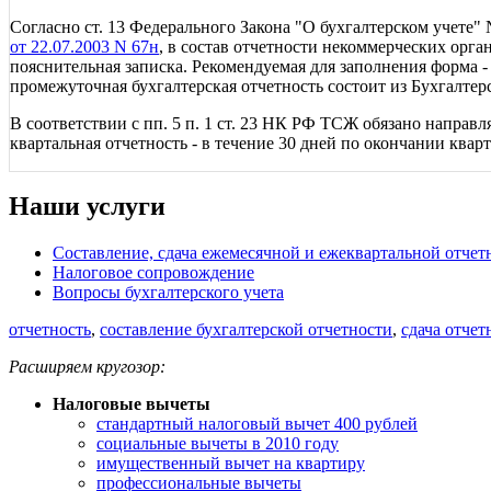
Согласно ст. 13 Федерального Закона "О бухгалтерском учете"
от 22.07.2003 N 67н
, в состав отчетности некоммерческих орга
пояснительная записка. Рекомендуемая для заполнения форма -
промежуточная бухгалтерская отчетность состоит из Бухгалтер
В соответствии с пп. 5 п. 1 ст. 23 НК РФ ТСЖ обязано направ
квартальная отчетность - в течение 30 дней по окончании кварт
Наши услуги
Составление, сдача ежемесячной и ежеквартальной отчет
Налоговое сопровождение
Вопросы бухгалтерского учета
отчетность
,
составление бухгалтерской отчетности
,
сдача отчет
Расширяем кругозор:
Налоговые вычеты
стандартный налоговый вычет 400 рублей
социальные вычеты в 2010 году
имущественный вычет на квартиру
профессиональные вычеты