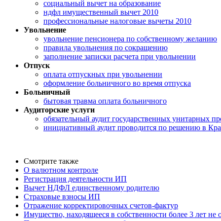
социальный вычет на образование
ндфл имущественный вычет 2010
профессиональные налоговые вычеты 2010
Увольнение
увольнение пенсионера по собственному желанию
правила увольнения по сокращению
заполнение записки расчета при увольнении
Отпуск
оплата отпускных при увольнении
оформление больничного во время отпуска
Больничный
бытовая травма оплата больничного
Аудиторские услуги
обязательный аудит государственных унитарных пр
инициативный аудит проводится по решению в Кра
Смотрите также
О валютном контроле
Регистрация деятельности ИП
Вычет НДФЛ единственному родителю
Страховые взносы ИП
Отражение корректировочных счетов-фактур
Имущество, находящееся в собственности более 3 лет не