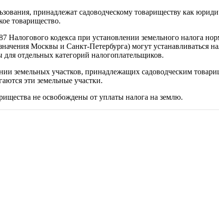
ьзования, принадлежат садоводческому товариществу как юриди
кое товарищество.
 387 Налогового кодекса при установлении земельного налога н
начения Москвы и Санкт-Петербурга) могут устанавливаться на
ы для отдельных категорий налогоплательщиков.
нии земельных участков, принадлежащих садоводческим товарищ
гаются эти земельные участки.
арищества не освобождены от уплаты налога на землю.