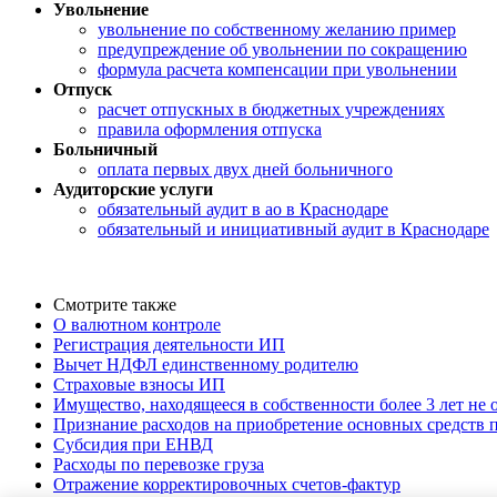
Увольнение
увольнение по собственному желанию пример
предупреждение об увольнении по сокращению
формула расчета компенсации при увольнении
Отпуск
расчет отпускных в бюджетных учреждениях
правила оформления отпуска
Больничный
оплата первых двух дней больничного
Аудиторские услуги
обязательный аудит в ао в Краснодаре
обязательный и инициативный аудит в Краснодаре
Смотрите также
О валютном контроле
Регистрация деятельности ИП
Вычет НДФЛ единственному родителю
Страховые взносы ИП
Имущество, находящееся в собственности более 3 лет не
Признание расходов на приобретение основных средств
Субсидия при ЕНВД
Расходы по перевозке груза
Отражение корректировочных счетов-фактур