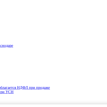
аснодаре
 облагается НДФЛ при продаже
 при УСН