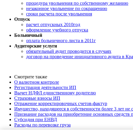
процедура увольнения по собственному желанию
незаконное увольнение по сокращению
сроки расчета после увольнения
Отпуск
расчет отпускных 2010год
оформление учебного отпуска
Больничный
оплата больничного листа в 2011г
Аудиторские услуги
обязательный аудит проводится в случаях
договор на проведение инициативного аудита в Кр
Смотрите также
О валютном контроле
Регистрация деятельности ИП
Вычет НДФЛ единственному родителю
Страховые взносы ИП
Отражение корректировочных счетов-фактур
Имущество, находящееся в собственности более 3 лет не
Признание расходов на приобретение основных средств
Субсидия при ЕНВД
Расходы по перевозке груза