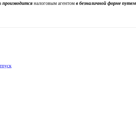
а
производится
налоговым агентом
в безналичной форме путем
отпуск