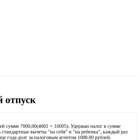
й отпуск
ей сумме 7000,00(400
5 + 1000
5). Удержан налог в сумме
ть стандартные вычеты "на себя" и "на ребенка", каждый раз
це года долг за налоговым агентом 1088.00 рублей.