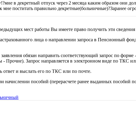
у!?мне в декретный отпуск через 2 месяца каким образом они до
к мне поститать правильно декретные(больничные)?Заранее огр
редыдущих мест работы Вы имеете право получить эти сведения 
 застрахованного лица о направлении запроса в Пенсионный фонд
 заявления обязан направить соответствующий запрос по форме 
ы - Прочие). Запрос направляется в электронном виде по ТКС ил
 ответ и выслать его по ТКС или по почте.
ри начислении пособий (перерасчете ранее выданных пособий по
льничный