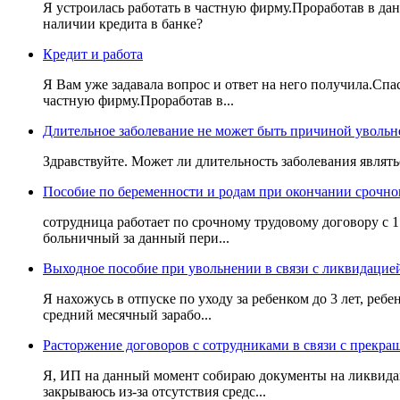
Я устроилась работать в частную фирму.Проработав в дан
наличии кредита в банке?
Кредит и работа
Я Вам уже задавала вопрос и ответ на него получила.Спа
частную фирму.Проработав в...
Длительное заболевание не может быть причиной увольн
Здравствуйте. Может ли длительность заболевания являт
Пособие по беременности и родам при окончании срочно
сотрудница работает по срочному трудовому договору с 1
больничный за данный пери...
Выходное пособие при увольнении в связи с ликвидацие
Я нахожусь в отпуске по уходу за ребенком до 3 лет, ре
средний месячный зарабо...
Расторжение договоров с сотрудниками в связи с прекр
Я, ИП на данный момент собираю документы на ликвидаци
закрываюсь из-за отсутствия средс...