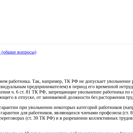
я (общие вопросы)
ием работника. Так, например, ТК РФ не допускает увольнение 
видуальным предпринимателем) в период его временной нетрудо
ения ч. 6 ст. 81 ТК РФ, запрещающие увольнение работника по 
ющего в отпуске, от занимаемой должности без расторжения тру
арантии при увольнении некоторых категорий работников (напр
 гарантии для работников, являющихся членами профсоюза (ст. 
ереговорах (ст. 39 ТК РФ) и в разрешении коллективных трудовы