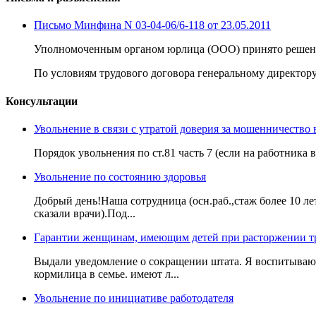
Письмо Минфина N 03-04-06/6-118 от 23.05.2011
Уполномоченным органом юрлица (ООО) принято решение
По условиям трудового договора генеральному директору
Консультации
Увольнение в связи с утратой доверия за мошенничество 
Порядок увольнения по ст.81 часть 7 (если на работника 
Увольнение по состоянию здоровья
Добрый день!Наша сотрудница (осн.раб.,стаж более 10 лет
сказали врачи).Под...
Гарантии женщинам, имеющим детей при расторжении тр
Выдали уведомление о сокращении штата. Я воспитываю 4
кормилица в семье. имеют л...
Увольнение по инициативе работодателя