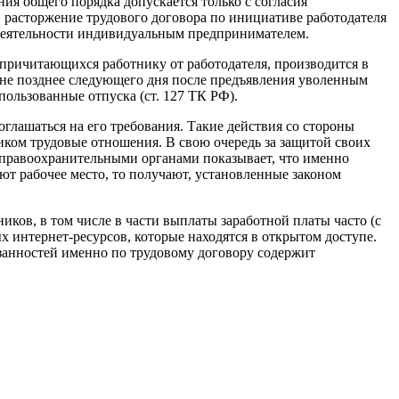
ния общего порядка допускается только с согласия
 расторжение трудового договора по инициативе работодателя
деятельности индивидуальным предпринимателем.
 причитающихся работнику от работодателя, производится в
 не позднее следующего дня после предъявления уволенным
пользованные отпуска (ст. 127 ТК РФ).
соглашаться на его требования. Такие действия со стороны
ником трудовые отношения. В свою очередь за защитой своих
б правоохранительными органами показывает, что именно
яют рабочее место, то получают, установленные законом
ков, в том числе в части выплаты заработной платы часто (с
 интернет-ресурсов, которые находятся в открытом доступе.
занностей именно по трудовому договору содержит