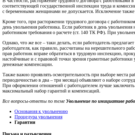
В частности, расторжение трудового договора с работниками в
соответствующей государственной инспекции труда и комиссии
с беременными женщинами не допускается. Исключение также
Кроме того, при расторжении трудового договора с работнико
день увольнения работника. Если работник в день увольнения
работником требования о расчете (ст. 140 ТК РФ). При увольн
Однако, что же все – таки делать, если работодатель предлага
работодателя, как правило, рассчитаны на нерешительного раб
прав работник вправе обратиться в трудовую инспекцию, прок
настойчивые и с правовой точки зрения грамотные работники у
денежные компенсации.
Также важно проявлять осмотрительность при выборе места раб
периодичностью в два – три месяца) объявляют о наборе сотр
При оформлении отношений с работодателем лучше заключить н
максимальный набор гарантий и компенсаций.
Все вопросы-ответы по теме
Увольнение по инициативе раб
Основания к увольнению
Процедура увольнения
Гарантии
Письма и разъяснения