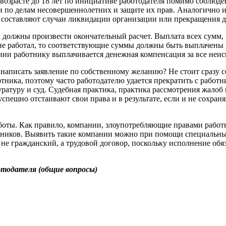
 возрасте до 18 лет по инициативе работодателя помимо соблюде
 по делам несовершеннолетних и защите их прав. Аналогично и
 составляют случаи ликвидации организации или прекращения 
м должны произвести окончательный расчет. Выплата всех сумм,
 не работал, то соответствующие суммы должны быть выплачены
ении работнику выплачивается денежная компенсация за все неис
ет написать заявление по собственному желанию? Не стоит сразу 
отника, поэтому часто работодателю удается прекратить с работ
уратуру и суд. Судебная практика, практика рассмотрения жало
спешно отстаивают свои права и в результате, если и не сохран
оты. Как правило, компании, злоупотребляющие правами работни
удников. Выявить такие компании можно при помощи специальных
е гражданский, а трудовой договор, поскольку исполнение обя
отодателя (общие вопросы)