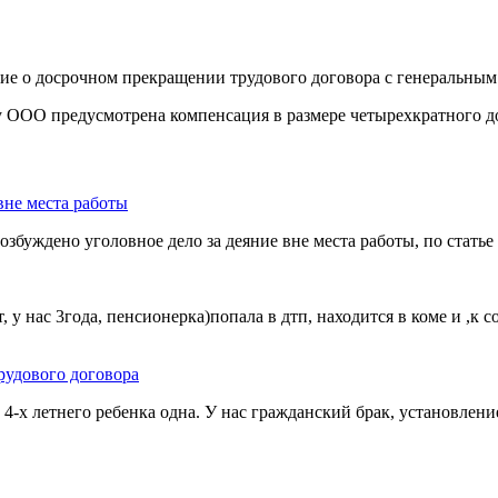
 о досрочном прекращении трудового договора с генеральным 
 ООО предусмотрена компенсация в размере четырехкратного до
вне места работы
возбуждено уголовное дело за деяние вне места работы, по стать
, у нас 3года, пенсионерка)попала в дтп, находится в коме и ,к
удового договора
-х летнего ребенка одна. У нас гражданский брак, установление