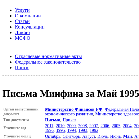
Услуги
О компании
Статьи
Консультации
Ликбез
МСФО
Отраслевые нормативные акты
Федеральное законодательство
Поиск
Письма Минфина за Май 1995
Орган выпустивший
Министерство Финансов РФ
,
Федеральная Нало
документ
экономического развития
,
Министерство здравоо
Тип документа
Письмо
,
Приказ
2011
,
2010
,
2009
,
2008
,
2007
,
2006
,
2005
,
2004
,
20
Уточните год
1996
,
1995
,
1994
,
1993
,
1992
Уточните месяц
Октябрь
,
Сентябрь
,
Август
,
Июль
,
Июнь
,
Май
,
Ап