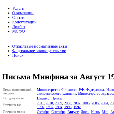
Услуги
О компании
Статьи
Консультации
Ликбез
МСФО
Отраслевые нормативные акты
Федеральное законодательство
Поиск
Письма Минфина за Август 19
Орган выпустивший
Министерство Финансов РФ
,
Федеральная Нало
документ
экономического развития
,
Министерство здравоо
Тип документа
Письмо
,
Приказ
2011
,
2010
,
2009
,
2008
,
2007
,
2006
,
2005
,
2004
,
20
Уточните год
1996
,
1995
,
1994
,
1993
,
1992
Уточните месяц
Октябрь
,
Сентябрь
,
Август
,
Июль
,
Июнь
,
Май
,
А