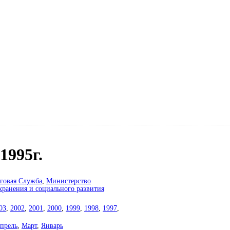
1995г.
говая Служба
,
Министерство
хранения и социального развития
03
,
2002
,
2001
,
2000
,
1999
,
1998
,
1997
,
прель
,
Март
,
Январь