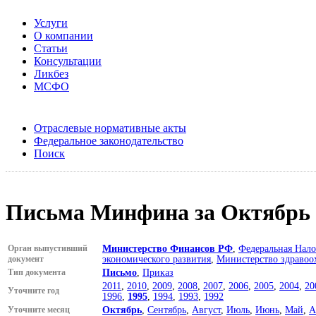
Услуги
О компании
Статьи
Консультации
Ликбез
МСФО
Отраслевые нормативные акты
Федеральное законодательство
Поиск
Письма Минфина за Октябрь 
Орган выпустивший
Министерство Финансов РФ
,
Федеральная Нало
документ
экономического развития
,
Министерство здравоо
Тип документа
Письмо
,
Приказ
2011
,
2010
,
2009
,
2008
,
2007
,
2006
,
2005
,
2004
,
20
Уточните год
1996
,
1995
,
1994
,
1993
,
1992
Уточните месяц
Октябрь
,
Сентябрь
,
Август
,
Июль
,
Июнь
,
Май
,
А