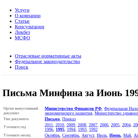
Услуги
О компании
Статьи
Консультации
Ликбез
МСФО
Отраслевые нормативные акты
Федеральное законодательство
Поиск
Письма Минфина за Июнь 199
Орган выпустивший
Министерство Финансов РФ
,
Федеральная Нало
документ
экономического развития
,
Министерство здравоо
Тип документа
Письмо
,
Приказ
2011
,
2010
,
2009
,
2008
,
2007
,
2006
,
2005
,
2004
,
20
Уточните год
1996
,
1995
,
1994
,
1993
,
1992
Уточните месяц
Октябрь
,
Сентябрь
,
Август
,
Июль
,
Июнь
,
Май
,
А