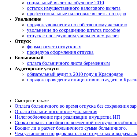
социальный вычет на обучение 2010
остаток имущественного налогового вычета
профессиональные налоговые вычеты по ндфл
Увольнение
порядок увольнения по собственному желанию
увольнение по сокращению штатов пособие
отпуск с последующим увольнением расчет
Отпуск
форма расчета отпускных
процедура оформления отпуска
Больничный
оплата больничного листа беременным
Аудиторские услуги
обязательный аудит в 2010 году в Краснодаре
порядок проведения инициативного аудита в Красн
Смотрите также
Оплата больничного во время отпуска без сохранения за
Оплата больничного после увольнения
Налогообложение при реализации имущества ИП
Сроки оплаты пособия по временной нетрудоспособност
Входит ли в расчет больничного сумма больничного.
Чем установлен порядок выплаты отпускных и выдача ав