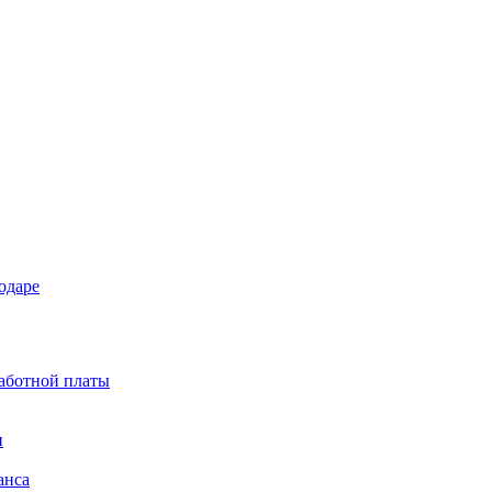
одаре
работной платы
и
анса