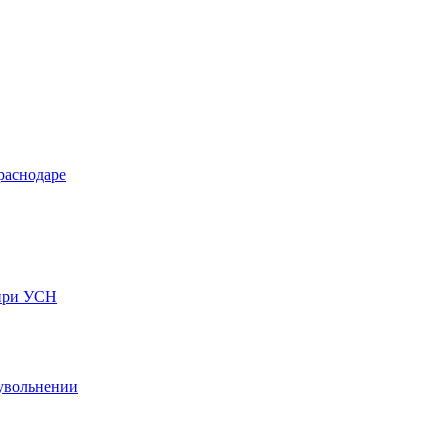
раснодаре
 при УСН
 увольнении