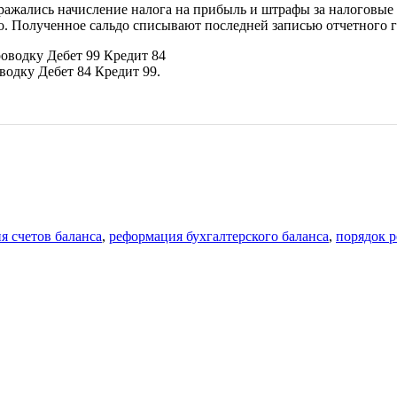
ражались начисление налога на прибыль и штрафы за налоговые п
ьдо. Полученное сальдо списывают последней записью отчетного 
оводку Дебет 99 Кредит 84
водку Дебет 84 Кредит 99.
я счетов баланса
,
реформация бухгалтерского баланса
,
порядок 