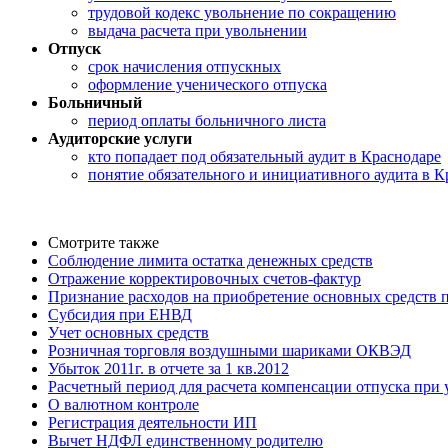
трудовой кодекс увольнение по сокращению
выдача расчета при увольнении
Отпуск
срок начисления отпускных
оформление ученического отпуска
Больничный
период оплаты больничного листа
Аудиторские услуги
кто попадает под обязательный аудит в Краснодаре
понятие обязательного и инициативного аудита в К
Смотрите также
Соблюдение лимита остатка денежных средств
Отражение корректировочных счетов-фактур
Признание расходов на приобретение основных средств
Субсидия при ЕНВД
Учет основных средств
Розничная торговля воздушными шариками ОКВЭД
Убыток 2011г. в отчете за 1 кв.2012
Расчетный период для расчета компенсации отпуска при
О валютном контроле
Регистрация деятельности ИП
Вычет НДФЛ единственному родителю