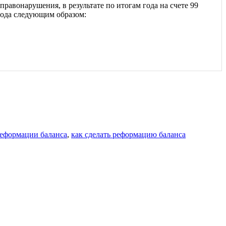
равонарушения, в результате по итогам года на счете 99
года следующим образом:
реформации баланса
,
как сделать реформацию баланса