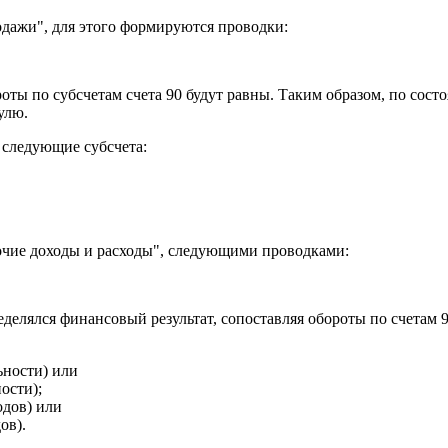
родажи", для этого формируются проводки:
ты по субсчетам счета 90 будут равны. Таким образом, по состо
улю.
 следующие субсчета:
рочие доходы и расходы", следующими проводками:
делялся финансовый результат, сопоставляя обороты по счетам 9
ьности) или
ости);
одов) или
ов).