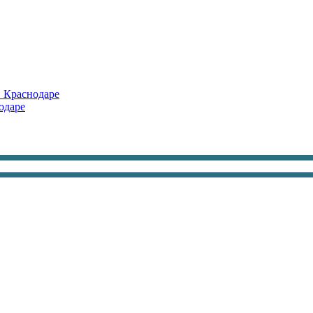
в Краснодаре
одаре