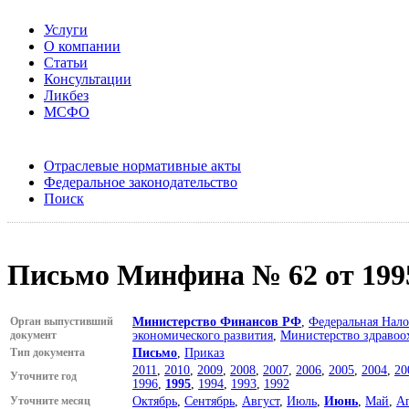
Услуги
О компании
Статьи
Консультации
Ликбез
МСФО
Отраслевые нормативные акты
Федеральное законодательство
Поиск
Письмо Минфина № 62 от 199
Орган выпустивший
Министерство Финансов РФ
,
Федеральная Нало
документ
экономического развития
,
Министерство здравоо
Тип документа
Письмо
,
Приказ
2011
,
2010
,
2009
,
2008
,
2007
,
2006
,
2005
,
2004
,
20
Уточните год
1996
,
1995
,
1994
,
1993
,
1992
Уточните месяц
Октябрь
,
Сентябрь
,
Август
,
Июль
,
Июнь
,
Май
,
А