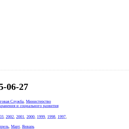
5-06-27
говая Служба
,
Министерство
хранения и социального развития
03
,
2002
,
2001
,
2000
,
1999
,
1998
,
1997
,
прель
,
Март
,
Январь