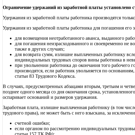
Ограничение удержаний из заработной платы установлено с
Удержания из заработной платы работника производятся толь
Удержания из заработной платы работника для погашения его 
для возмещения неотработанного аванса, выданного рабо
для погашения неизрасходованного и своевременно не во
также в других случаях;
для возврата сумм, излишне выплаченных работнику всл
индивидуальных трудовых споров вины работника в невып
при увольнении работника до окончания того рабочего го
производятся, если работник увольняется по основаниям, 
статьи 83 Трудового Кодекса.
В случаях, предусмотренных абзацами вторым, третьим и четве
позднее одного месяца со дня окончания срока, установленног
оспаривает оснований и размеров удержания.
Заработная плата, излишне выплаченная работнику (в том чи
трудового права), не может быть с него взыскана, за исключени
счетной ошибки;
если органом по рассмотрению индивидуальных трудовых 
статьи 157 ТК РФ);