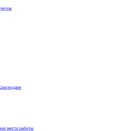
ычетов
Краснодаре
вне места работы