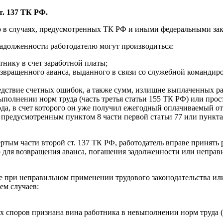
т. 137 ТК РФ.
ко в случаях, предусмотренных ТК РФ и иными федеральными за
задолженности работодателю могут производиться:
тнику в счет заработной платы;
звращенного аванса, выданного в связи со служебной командиро
едствие счетных ошибок, а также сумм, излишне выплаченных ра
олнении норм труда (часть третья статьи 155 ТК РФ) или просто
да, в счет которого он уже получил ежегодный оплачиваемый отп
предусмотренным пунктом 8 части первой статьи 77 или пунктами 1
ртым части второй ст. 137 ТК РФ, работодатель вправе принять
о для возвращения аванса, погашения задолженности или неправ
сле при неправильном применении трудового законодательства 
ем случаев:
споров признана вина работника в невыполнении норм труда (ча