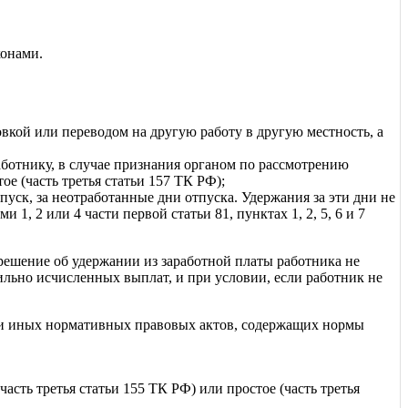
конами.
вкой или переводом на другую работу в другую местность, а
ботнику, в случае признания органом по рассмотрению
е (часть третья статьи 157 ТК РФ);
уск, за неотработанные дни отпуска. Удержания за эти дни не
, 2 или 4 части первой статьи 81, пунктах 1, 2, 5, 6 и 7
 решение об удержании из заработной платы работника не
ильно исчисленных выплат, и при условии, если работник не
или иных нормативных правовых актов, содержащих нормы
сть третья статьи 155 ТК РФ) или простое (часть третья