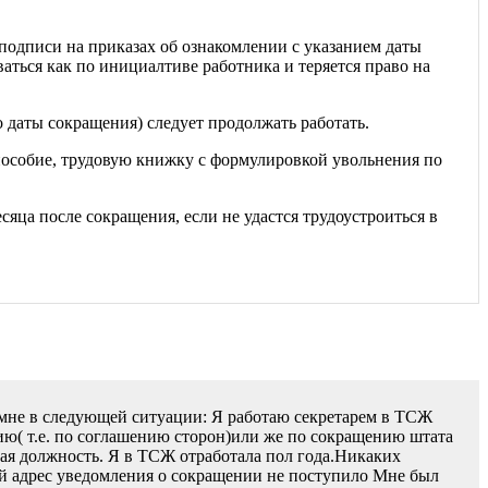
подписи на приказах об ознакомлении с указанием даты
аться как по инициалтиве работника и теряется право на
 даты сокращения) следует продолжать работать.
 пособие, трудовую книжку с формулировкой увольнения по
есяца после сокращения, если не удастся трудоустроиться в
 мне в следующей ситуации: Я работаю секретарем в ТСЖ
нию( т.е. по соглашению сторон)или же по сокращению штата
кая должность. Я в ТСЖ отработала пол года.Никаких
ой адрес уведомления о сокращении не поступило Мне был