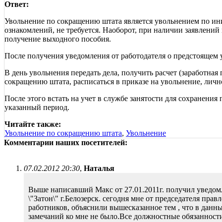
Ответ:
Увольнение по сокращению штата является увольнением по ини
ознакомлений, не требуется. Наоборот, при наличии заявлений
получение выходного пособия.
После получения уведомления от работодателя о предстоящем у
В день увольнения передать дела, получить расчет (заработна
сокращению штата, расписаться в приказе на увольнение, личн
После этого встать на учет в службе занятости для сохранения 
указанный период.
Читайте также:
Увольнение по сокращению штата
,
Увольнение
Комментарии наших посетителей:
07.02.2012 20:30
,
Наталья
Выше написавший Макс от 27.01.2011г. получил уведом
\"Затон\" г.Белозерск. сегодня мне от председателя п
работников, объяснили вышесказанное тем , что в данн
замечаний ко мне не было.Все должностные обязанност