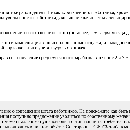
циативе работодателя. Никаких заявлений от работника, кроме 
 на увольнение от работника, увольнение начинает квалифициров
вольнении по сокращению штата (не менее, чем за два месяца до
я плата и компенсация за неиспользованные отпуска) и выходное
ой карточке, книге учета трудовых книжек.
права на получение среднемесячного заработка в течение 2 и 3 м
ление о сокращении штата работников. Не подскажите как быть
равления поступило предложение уволиться по собственному жела
ый момент маленькой управляющей организации не требуется та
и выполнялись в полном объёме. Со стороны ТСЖ \"Затон\" в м