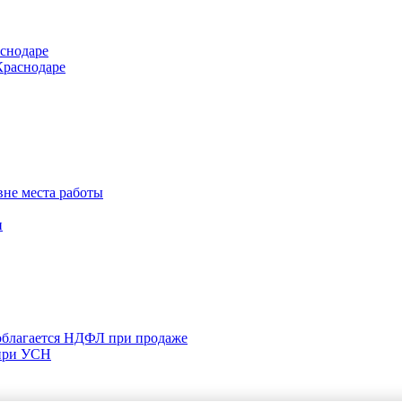
аснодаре
Краснодаре
вне места работы
и
 облагается НДФЛ при продаже
 при УСН