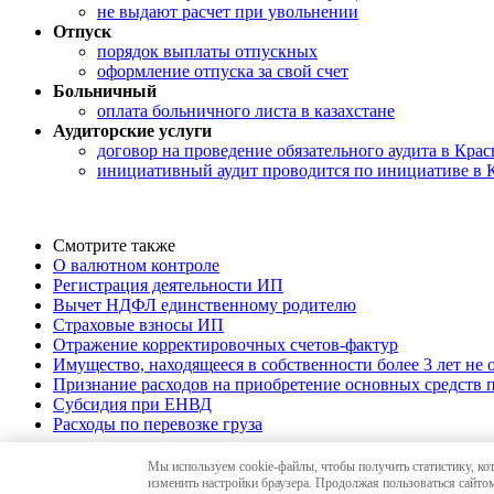
не выдают расчет при увольнении
Отпуск
порядок выплаты отпускных
оформление отпуска за свой счет
Больничный
оплата больничного листа в казахстане
Аудиторские услуги
договор на проведение обязательного аудита в Крас
инициативный аудит проводится по инициативе в 
Смотрите также
О валютном контроле
Регистрация деятельности ИП
Вычет НДФЛ единственному родителю
Страховые взносы ИП
Отражение корректировочных счетов-фактур
Имущество, находящееся в собственности более 3 лет не
Признание расходов на приобретение основных средств
Субсидия при ЕНВД
Расходы по перевозке груза
Мы используем cookie-файлы, чтобы получить статистику, ко
© 2010-26 «Краснодар-Аудит»,
аудиторские услуг
изменить настройки браузера. Продолжая пользоваться сайтом