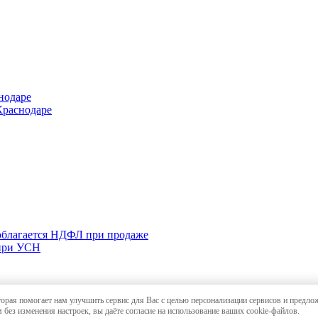
нодаре
Краснодаре
 облагается НДФЛ при продаже
 при УСН
торая помогает нам улучшить сервис для Вас с целью персонализации сервисов и предло
и в Краснодаре
,
карта сайта
 без изменения настроек, вы даёте согласие на использование ваших cookie-файлов.