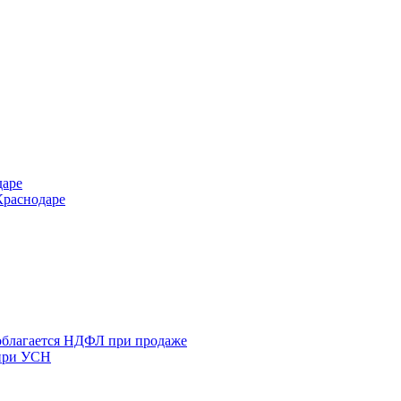
даре
Краснодаре
 облагается НДФЛ при продаже
 при УСН