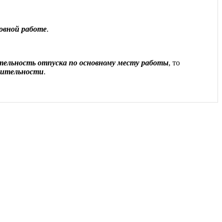
новной работе
.
ельность отпуска по основному месту работы
, то
жительности
.