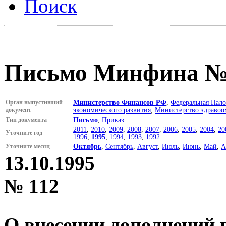
Поиск
Письмо Минфина № 1
Орган выпустивший
Министерство Финансов РФ
,
Федеральная Нало
документ
экономического развития
,
Министерство здравоо
Тип документа
Письмо
,
Приказ
2011
,
2010
,
2009
,
2008
,
2007
,
2006
,
2005
,
2004
,
20
Уточните год
1996
,
1995
,
1994
,
1993
,
1992
Уточните месяц
Октябрь
,
Сентябрь
,
Август
,
Июль
,
Июнь
,
Май
,
А
13.10.1995
№ 112
О внесении дополнений 