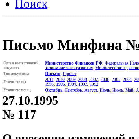
Поиск
Письмо Минфина № 1
Орган выпустивший
Министерство Финансов РФ
,
Федеральная Нало
документ
экономического развития
,
Министерство здравоо
Тип документа
Письмо
,
Приказ
2011
,
2010
,
2009
,
2008
,
2007
,
2006
,
2005
,
2004
,
20
Уточните год
1996
,
1995
,
1994
,
1993
,
1992
Уточните месяц
Октябрь
,
Сентябрь
,
Август
,
Июль
,
Июнь
,
Май
,
А
27.10.1995
№ 117
О внесении изменений в