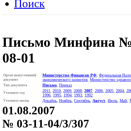
Поиск
Письмо Минфина № 0
08-01
Орган выпустивший
Министерство Финансов РФ
,
Федеральная Нало
документ
экономического развития
,
Министерство здравоо
Тип документа
Письмо
,
Приказ
2011
,
2010
,
2009
,
2008
,
2007
,
2006
,
2005
,
2004
,
20
Уточните год
1996
,
1995
,
1994
,
1993
,
1992
Уточните месяц
Декабрь
,
Ноябрь
,
Сентябрь
,
Август
,
Июль
,
Май
,
01.08.2007
№ 03-11-04/3/307