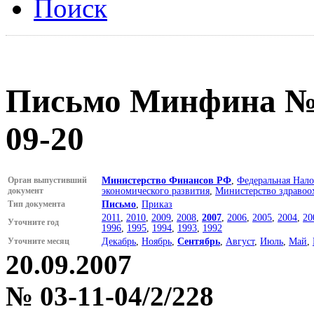
Поиск
Письмо Минфина № 0
09-20
Орган выпустивший
Министерство Финансов РФ
,
Федеральная Нало
документ
экономического развития
,
Министерство здравоо
Тип документа
Письмо
,
Приказ
2011
,
2010
,
2009
,
2008
,
2007
,
2006
,
2005
,
2004
,
20
Уточните год
1996
,
1995
,
1994
,
1993
,
1992
Уточните месяц
Декабрь
,
Ноябрь
,
Сентябрь
,
Август
,
Июль
,
Май
,
20.09.2007
№ 03-11-04/2/228