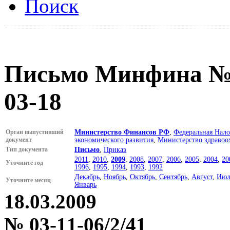
Поиск
Письмо Минфина № 0
03-18
Орган выпустивший
Министерство Финансов РФ
,
Федеральная Нало
документ
экономического развития
,
Министерство здравоо
Тип документа
Письмо
,
Приказ
2011
,
2010
,
2009
,
2008
,
2007
,
2006
,
2005
,
2004
,
20
Уточните год
1996
,
1995
,
1994
,
1993
,
1992
Декабрь
,
Ноябрь
,
Октябрь
,
Сентябрь
,
Август
,
Июл
Уточните месяц
Январь
18.03.2009
№ 03-11-06/2/41