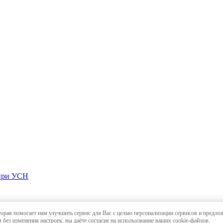
 при УСН
торая помогает нам улучшить сервис для Вас с целью персонализации сервисов и предло
и в Краснодаре
,
карта сайта
 без изменения настроек, вы даёте согласие на использование ваших cookie-файлов.