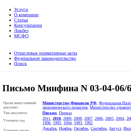
Услуги
О компании
Статьи
Консультации
Ликбез
МСФО
Отраслевые нормативные акты
Федеральное законодательство
Поиск
Письмо Минфина N 03-04-06/6-
Орган выпустивший
Министерство Финансов РФ
,
Федеральная Нало
документ
экономического развития
,
Министерство здравоо
Тип документа
Письмо
,
Приказ
2011
,
2010
,
2009
,
2008
,
2007
,
2006
,
2005
,
2004
,
20
Уточните год
1996
,
1995
,
1994
,
1993
,
1992
Декабрь
,
Ноябрь
,
Октябрь
,
Сентябрь
,
Август
,
Июл
Уточните месяц