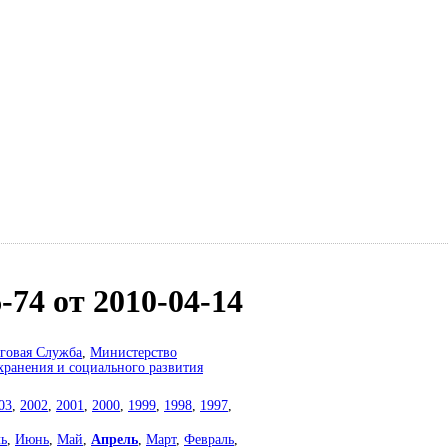
74 от 2010-04-14
говая Служба
,
Министерство
хранения и социального развития
03
,
2002
,
2001
,
2000
,
1999
,
1998
,
1997
,
ь
,
Июнь
,
Май
,
Апрель
,
Март
,
Февраль
,