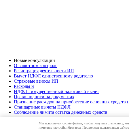
Новые консультации
О валютном контроле
Регистрация деятельности ИП
Вычет НДФЛ единственному родителю
Страховые взносы ИП
Расходы н
НДФЛ - имущественный налоговый вычет
Право подписи на документах
Признание расходов на приобретение основных средств
Стандартные вычеты НДФЛ
Соблюдение лимита остатка денежных средств
Мы используем cookie-файлы, чтобы получить статистику, ко
© 2010-26 «Краснодар-Аудит»,
аудиторские услуг
изменить настройки браузера. Продолжая пользоваться сайтом