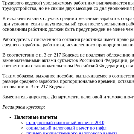
Трудового кодекса) увольняемому работнику выплачивается вых
трудоустройства, но не свыше двух месяцев со дня увольнения 
В исключительных случаях средний месячный заработок сохран
при условии, если в двухнедельный срок после увольнения раб
основаниям работник должен быть предупрежден не менее чем з
Работодатель с письменного согласия работника имеет право 
среднего заработка работника, исчисленного пропорционально
В соответствии с п. 3 ст. 217 Кодекса не подлежат обложени
законодательными актами субъектов Российской Федерации, р
соответствии с законодательством Российской Федерации), свя
Таким образом, выходное пособие, выплачиваемое в соответстви
размере среднего заработка пропорционально времени, оставш
основании п. 3 ст. 217 Кодекса.
Заместитель директора Департамента налоговой и таможенно
Расширяем кругозор:
Налоговые вычеты
стандартный налоговый вычет в 2010
социальный налоговый вычет по ндфл
пример имущественного налогового вычета