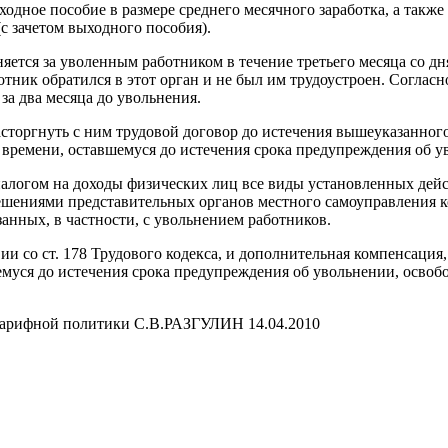
одное пособие в размере среднего месячного заработка, а также
(с зачетом выходного пособия).
яется за уволенным работником в течение третьего месяца со д
отник обратился в этот орган и не был им трудоустроен. Соглас
а два месяца до увольнения.
расторгнуть с ним трудовой договор до истечения вышеуказанно
 времени, оставшемуся до истечения срока предупреждения об у
ю налогом на доходы физических лиц все виды установленных де
ешениями представительных органов местного самоуправления к
занных, в частности, с увольнением работников.
и со ст. 178 Трудового кодекса, и дополнительная компенсация,
емуся до истечения срока предупреждения об увольнении, осво
-тарифной политики С.В.РАЗГУЛИН 14.04.2010