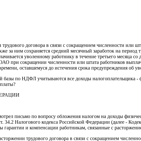
и трудового договора в связи с сокращением численности или ш
акже за ним сохраняется средний месячный заработок на период т
лачивается уволенному работнику в течение третьего месяца со
РФ ОАО при сокращении численности или штата работников вып
 времени, оставшемуся до истечения срока предупреждения об ув
ой базы по НДФЛ учитываются все доходы налогоплательщика - ф
ыплаты?
ДЕРАЦИИ
мотрел письмо по вопросу обложения налогом на доходы физич
т. 34.2 Налогового кодекса Российской Федерации (далее - Кодек
ны гарантии и компенсации работникам, связанные с расторжени
расторжении трудового договора в связи с сокращением численнос