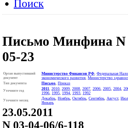
Поиск
Письмо Минфина N 03
05-23
Орган выпустивший
Министерство Финансов РФ
,
Федеральная Нало
документ
экономического развития
,
Министерство здравоо
Тип документа
Письмо
,
Приказ
2011
,
2010
,
2009
,
2008
,
2007
,
2006
,
2005
,
2004
,
20
Уточните год
1996
,
1995
,
1994
,
1993
,
1992
Декабрь
,
Ноябрь
,
Октябрь
,
Сентябрь
,
Август
,
Июл
Уточните месяц
Январь
23.05.2011
N 03-04-06/6-118