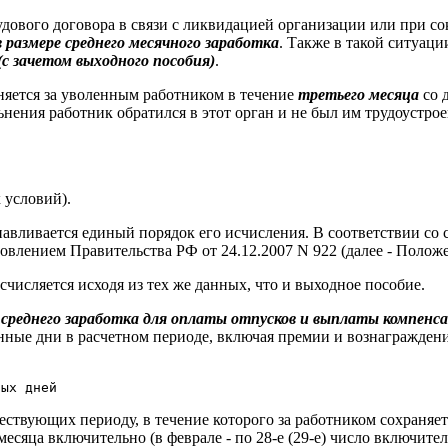
удового договора в связи с ликвидацией организации или при 
в размере среднего месячного заработка
. Также в такой ситуац
(с зачетом выходного пособия)
.
няется за уволенным работником в течение
третьего месяца
со 
нения работник обратился в этот орган и не был им трудоустрое
 условий).
анавливается единый порядок его исчисления. В соответствии со
овлением Правительства РФ от 24.12.2007 N 922 (далее - Положе
счисляется исходя из тех же данных, что и выходное пособие.
я среднего заработка для оплаты отпусков и выплаты компенс
нные дни в расчетном периоде, включая премии и вознаграждени
ствующих периоду, в течение которого за работником сохраняет
месяца включительно (в феврале - по 28-е (29-е) число включитель