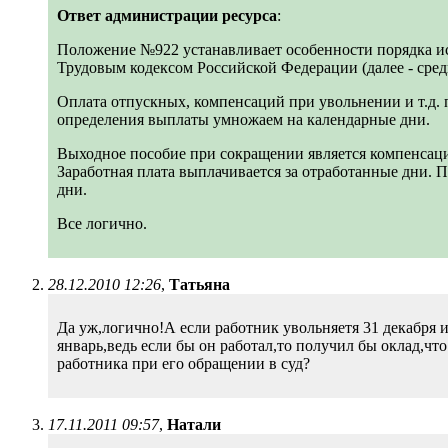
Ответ администрации ресурса
:
Положение №922 устанавливает особенности порядка исч
Трудовым кодексом Российской Федерации (далее - сред
Оплата отпускных, компенсаций при увольнении и т.д. 
определения выплаты умножаем на календарные дни.
Выходное пособие при сокращении является компенсаци
Заработная плата выплачивается за отработанные дни. 
дни.
Все логично.
28.12.2010 12:26
,
Татьяна
Да уж,логично!А если работник увольняетя 31 декабря и
январь,ведь если бы он работал,то получил бы оклад,ч
работника при его обращении в суд?
17.11.2011 09:57
,
Натали