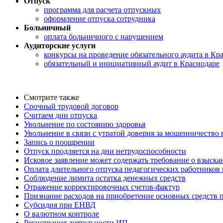
Отпуск
программа для расчета отпускных
оформление отпуска сотрудника
Больничный
оплата больничного с нарушением
Аудиторские услуги
конкурсы на проведение обязательного аудита в Кр
обязательный и инициативный аудит в Краснодаре
Смотрите также
Срочный трудовой договор
Считаем дни отпуска
Увольнение по состоянию здоровья
Увольнение в связи с утратой доверия за мошенничество 
Запись о поощрении
Отпуск продляется на дни нетрудоспособности
Исковое заявление может содержать требование о взыск
Оплата длительного отпуска педагогических работников 
Соблюдение лимита остатка денежных средств
Отражение корректировочных счетов-фактур
Признание расходов на приобретение основных средств
Субсидия при ЕНВД
О валютном контроле
Регистрация деятельности ИП