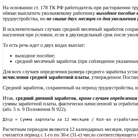
На основании ст. 178 ТК РФ работодатель при расторжении тр
обязан выплатить увольняемому работнику
выходное пособие 
трудоустройства, но
не свыше двух месяцев со дня увольнения 
В исключительных случаях средний месячный заработок сохра
населения при условии, если в двухнедельный срок после уволь
То есть речь идет о двух видах выплат:
выходное пособие;
средний месячный заработок (при соблюдении указанных
Для всех случаев определения размера среднего заработка уст
исчисления средней заработной платы
, утвержденное Постан
Средний заработок, сохраненный на период трудоустройства, и
Итак,
средний дневной заработок
,
кроме случаев определени
суммы заработной платы, фактически начисленной за отработа
(абз. 5 п. 9 Положения N 922).
Расчетным периодом являются 12 календарных месяцев, предше
считается период с 1-го по 30-е (31-е) число соответствующего 