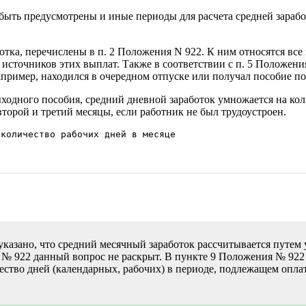
ыть предусмотрены и иные периоды для расчета средней заработ
отка, перечислены в п. 2 Положения N 922. К ним относятся вс
источников этих выплат. Также в соответствии с п. 5 Положения
например, находился в очередном отпуске или получал пособие п
ходного пособия, средний дневной заработок умножается на кол
торой и третий месяцы, если работник не был трудоустроен.
указано, что средний месячный заработок рассчитывается путем
№ 922 данный вопрос не раскрыт. В пункте 9 Положения № 922 у
ество дней (календарных, рабочих) в периоде, подлежащем оплат