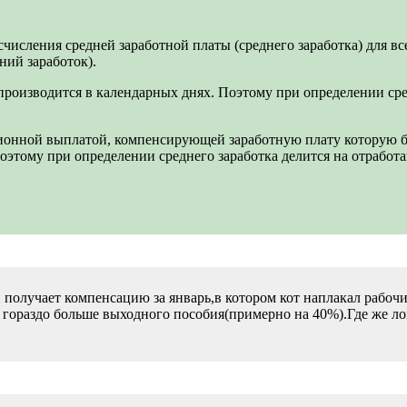
исления средней заработной платы (среднего заработка) для вс
ний заработок).
производится в календарных днях. Поэтому при определении сред
онной выплатой, компенсирующей заработную плату которую бы 
Поэтому при определении среднего заработка делится на отрабо
 получает компенсацию за январь,в котором кот наплакал рабоч
то гораздо больше выходного пособия(примерно на 40%).Где же 