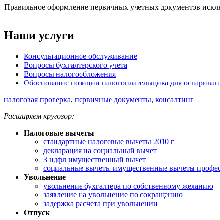
Правильное оформление первичных учетных документов исклю
Наши услуги
Консультационное обслуживание
Вопросы бухгалтерского учета
Вопросы налогообложения
Обоснование позиции налогоплательщика для оспаривани
налоговая проверка
,
первичные документы
,
консалтинг
Расширяем кругозор:
Налоговые вычеты
стандартные налоговые вычеты 2010 г
декларация на социальный вычет
3 ндфл имущественный вычет
социальные вычеты имущественные вычеты профе
Увольнение
увольнение бухгалтера по собственному желанию
заявление на увольнение по сокращению
задержка расчета при увольнении
Отпуск