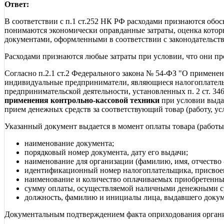
Ответ:
В соответствии с п.1 ст.252 НК РФ расходами признаются об
понимаются экономически оправданные затраты, оценка кото
документами, оформленными в соответствии с законодательст
Расходами признаются любые затраты при условии, что они пр
Согласно п.2.1 ст.2 Федерального закона № 54-ФЗ "О примене
индивидуальные предприниматели, являющиеся налогоплательщ
предпринимательской деятельности, установленных п. 2 ст. 3
применения контрольно-кассовой техники
при условии выдач
прием денежных средств за соответствующий товар (работу, усл
Указанный документ выдается в момент оплаты товара (работы
наименование документа;
порядковый номер документа, дату его выдачи;
наименование для организации (фамилию, имя, отчество 
идентификационный номер налогоплательщика, присвое
наименование и количество оплачиваемых приобретенных
сумму оплаты, осуществляемой наличными денежными сре
должность, фамилию и инициалы лица, выдавшего докуме
Документальным подтверждением факта оприходования органи