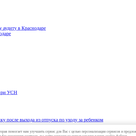
 аудиту в Краснодаре
одаре
 при УСН
у после выхода из отпуска по уходу за ребенком
торая помогает нам улучшить сервис для Вас с целью персонализации сервисов и предло
и в Краснодаре
,
карта сайта