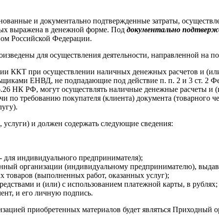
основанные и документально подтвержденные затраты, осуществ
рых выражена в денежной форме. Под
документально подтвер
вом Российской Федерации.
оизведены для осуществления деятельности, направленной на по
нии ККТ при осуществлении наличных денежных расчетов и (или
иками ЕНВД, не подпадающие под действие п. п. 2 и 3 ст. 2 Фе
46.26 НК РФ, могут осуществлять наличные денежные расчеты и 
и по требованию покупателя (клиента) документа (товарного ч
угу).
, услуги) и должен содержать следующие сведения:
- для индивидуального предпринимателя);
нный организации (индивидуальному предпринимателю), выдав
 товаров (выполненных работ, оказанных услуг);
дствами и (или) с использованием платежной карты, в рублях;
нт, и его личную подпись.
зацией приобретенных материалов будет являться Приходный о