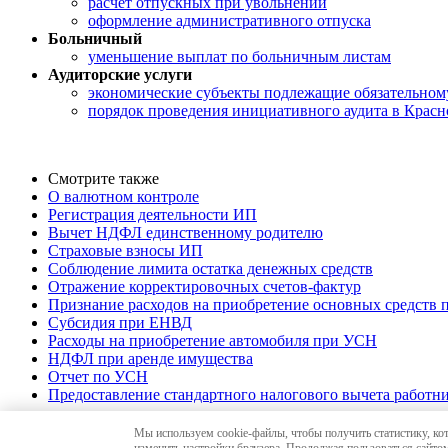
расчет отпускных при увольнении
оформление административного отпуска
Больничный
уменьшение выплат по больничным листам
Аудиторские услуги
экономические субъекты подлежащие обязательному
порядок проведения инициативного аудита в Красн
Смотрите также
О валютном контроле
Регистрация деятельности ИП
Вычет НДФЛ единственному родителю
Страховые взносы ИП
Соблюдение лимита остатка денежных средств
Отражение корректировочных счетов-фактур
Признание расходов на приобретение основных средств
Субсидия при ЕНВД
Расходы на приобретение автомобиля при УСН
НДФЛ при аренде имущества
Отчет по УСН
Предоставление стандартного налогового вычета работник
Мы используем cookie-файлы, чтобы получить статистику, ко
© 2010-26 «Краснодар-Аудит»,
аудиторские услуг