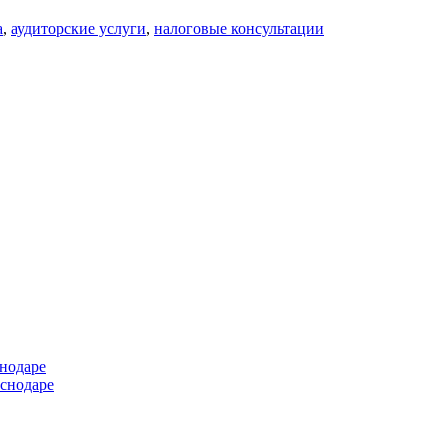
а
,
аудиторские услуги
,
налоговые консультации
снодаре
снодаре