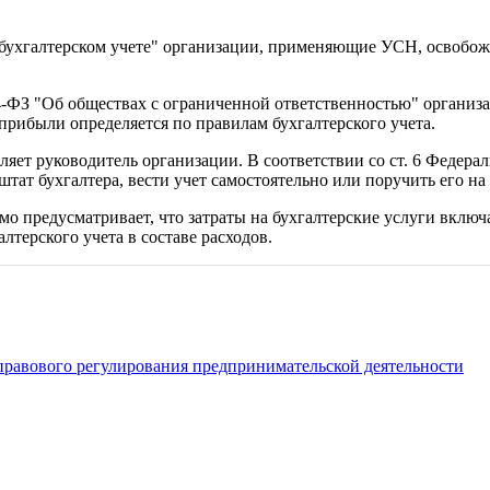
О бухгалтерском учете" организации, применяющие УСН, освобожд
 14-ФЗ "Об обществах с ограниченной ответственностью" органи
рибыли определяется по правилам бухгалтерского учета.
яет руководитель организации. В соответствии со ст. 6 Федерал
 штат бухгалтера, вести учет самостоятельно или поручить его н
рямо предусматривает, что затраты на бухгалтерские услуги вкл
лтерского учета в составе расходов.
правового регулирования предпринимательской деятельности