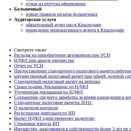
отзыв из отпуска оформление
Больничный
новые правила оплаты больничных
Аудиторские услуги
обязательный аудит оао в Краснодаре
проведение инициативного аудита в Краснодаре
Смотрите также
Расходы на приобретение автомобиля при УСН
НДФЛ при аренде имущества
Отчет по УСН
Предоставление стандартного налогового вычета работник
имущественный налоговый вычет при общей долевой соб
Стандартный налоговый вычет на ребенка
Сроки подачи Декларации по НДФЛ
Уточненная декларация по НДФЛ
Сохранение среднего заработка за время нахождения в к
Стандартные налоговые вычеты 2011г.
О валютном контроле
Регистрация деятельности ИП
Вычет НДФЛ единственному родителю
Страховые взносы ИП
Имущество, находящееся в собственности более 3 лет не