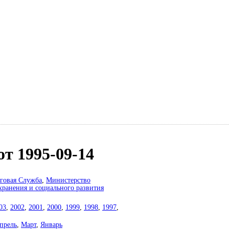
т 1995-09-14
говая Служба
,
Министерство
хранения и социального развития
03
,
2002
,
2001
,
2000
,
1999
,
1998
,
1997
,
прель
,
Март
,
Январь