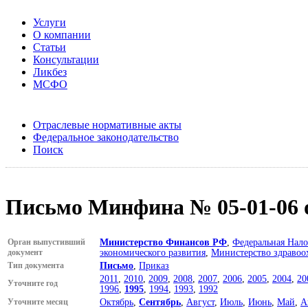
Услуги
О компании
Статьи
Консультации
Ликбез
МСФО
Отраслевые нормативные акты
Федеральное законодательство
Поиск
Письмо Минфина № 05-01-06 о
Орган выпустивший
Министерство Финансов РФ
,
Федеральная Нало
документ
экономического развития
,
Министерство здравоо
Тип документа
Письмо
,
Приказ
2011
,
2010
,
2009
,
2008
,
2007
,
2006
,
2005
,
2004
,
20
Уточните год
1996
,
1995
,
1994
,
1993
,
1992
Уточните месяц
Октябрь
,
Сентябрь
,
Август
,
Июль
,
Июнь
,
Май
,
А