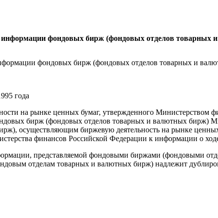
к информации фондовых бирж (фондовых отделов товарных 
нформации фондовых бирж (фондовых отделов товарных и валю
995 года
ости на рынке ценных бумаг, утвержденного Министерством фина
фондовых бирж (фондовых отделов товарных и валютных бирж) 
ирж), осуществляющим биржевую деятельность на рынке ценны
нистерства финансов Российской Федерации к информации о ход
формации, представляемой фондовыми биржами (фондовыми отде
ондовым отделам товарных и валютных бирж) надлежит дублиро